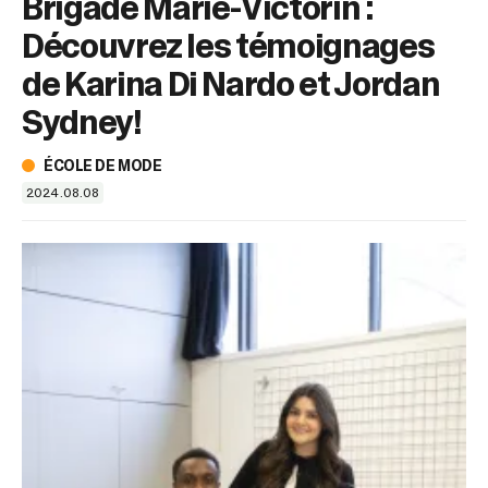
Brigade Marie-Victorin :
sélectionné.
Les
Découvrez les témoignages
utilisateurs
d'appareils
de Karina Di Nardo et Jordan
tactiles
Sydney!
peuvent
se
servir
ÉCOLE DE MODE
de
2024.08.08
gestes
tels
que
toucher
et
glisser.