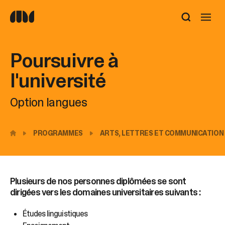
Utilisez
les
flèches
haut
Poursuivre à
et
bas
l'université
pour
sélectionner
Option langues
le
résultat
disponible.
Appuyez
PROGRAMMES
ARTS, LETTRES ET COMMUNICATION
sur
Entrée
pour
accéder
Plusieurs de nos personnes diplômées se sont
au
dirigées vers les domaines universitaires suivants :
résultat
de
Études linguistiques
recherche