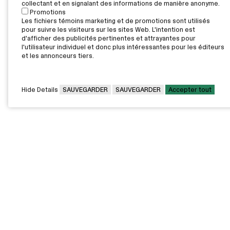
collectant et en signalant des informations de manière anonyme.
Promotions
Les fichiers témoins marketing et de promotions sont utilisés
pour suivre les visiteurs sur les sites Web. L'intention est
d'afficher des publicités pertinentes et attrayantes pour
l'utilisateur individuel et donc plus intéressantes pour les éditeurs
et les annonceurs tiers.
Hide Details
SAUVEGARDER
SAUVEGARDER
Accepter tout
CAMPUS PRINCIPAL
7000, rue Marie Victorin,
Montréal,
QC H1G 2J6
Canada
Voir sur la carte
Voir la carte du campus