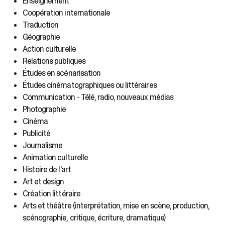
Enseignement
sélectionné.
Les
Coopération internationale
utilisateurs
Traduction
d'appareils
Géographie
tactiles
Action culturelle
peuvent
Relations publiques
se
Études en scénarisation
servir
Études cinématographiques ou littéraires
de
gestes
Communication - Télé, radio, nouveaux médias
tels
Photographie
que
Cinéma
toucher
Publicité
et
Journalisme
glisser.
Animation culturelle
Histoire de l'art
Art et design
Création littéraire
Arts et théâtre (interprétation, mise en scène, production,
scénographie, critique, écriture, dramatique)