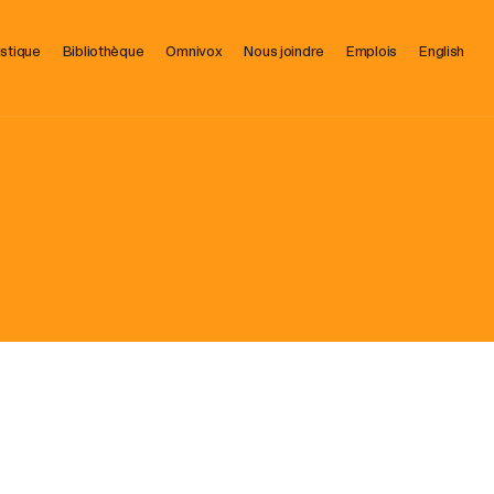
istique
Bibliothèque
Omnivox
Nous joindre
Emplois
English