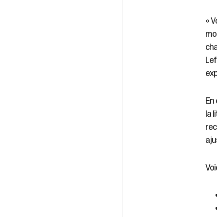
« V
mon
cha
Lef
exp
En 
la 
rec
aju
Voi