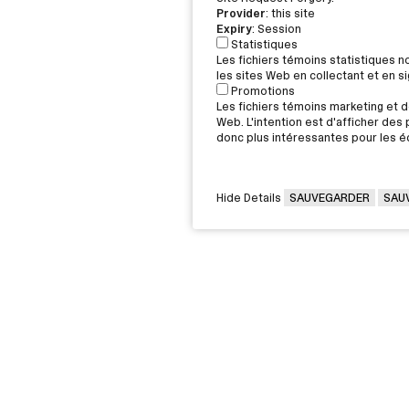
Provider
: this site
Expiry
: Session
Statistiques
Les fichiers témoins statistiques 
les sites Web en collectant et en 
Promotions
Les fichiers témoins marketing et de
Web. L'intention est d'afficher des p
donc plus intéressantes pour les éd
Hide Details
SAUVEGARDER
SAU
VOUS ÊTES
Victorin,
Diplômée / Diplômé