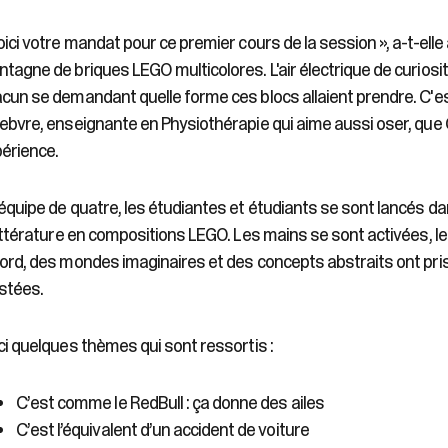
oici votre mandat pour ce premier cours de la session », a-t-ell
tagne de briques LEGO multicolores. L'air électrique de curiosit
cun se demandant quelle forme ces blocs allaient prendre. C'est
ebvre, enseignante en Physiothérapie qui aime aussi oser, que Ca
érience.
équipe de quatre, les étudiantes et étudiants se sont lancés dan
littérature en compositions LEGO. Les mains se sont activées, l
ord, des mondes imaginaires et des concepts abstraits ont pri
stées.
ci quelques thèmes qui sont ressortis :
C’est comme le RedBull : ça donne des ailes
C’est l’équivalent d’un accident de voiture