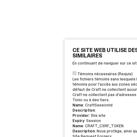
CE SITE WEB UTILISE D
SIMILAIRES
En continuant de naviguer sur ce s
Témoins nécessaires (Requis)
Les fichiers témoins sans lesquels 
témoins pour l'accès aux zones sécu
défaut de Craft ne collectent aucu
Craft ne collectent pas d'adresses 
Tonic ou à des tiers.
Name
: CraftSessionId
Description
:
Provider
: this site
Expiry
: Session
Name
: CRAFT_CSRF_TOKEN
Description
: Nous protège, ainsi q
Site Request Forgery.