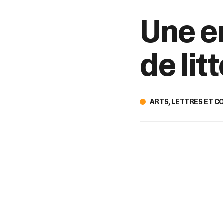
Une e
de lit
ARTS, LETTRES ET 