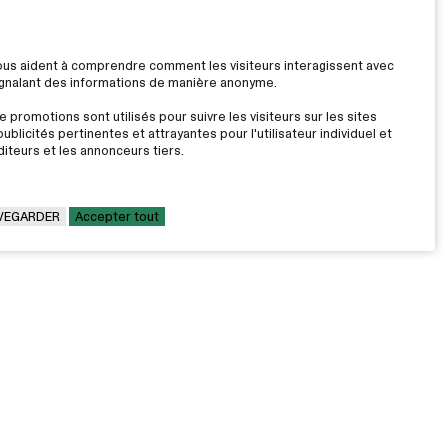
nous aident à comprendre comment les visiteurs interagissent avec
signalant des informations de manière anonyme.
 promotions sont utilisés pour suivre les visiteurs sur les sites
ublicités pertinentes et attrayantes pour l'utilisateur individuel et
iteurs et les annonceurs tiers.
VEGARDER
Accepter tout
LE CÉGEP
Travailler au Cégep