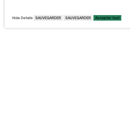
Hide Details
SAUVEGARDER
SAUVEGARDER
Accepter tout
CAMPUS PRINCIPAL
7000, rue Marie Victorin,
Montréal,
QC H1G 2J6
Canada
Voir sur la carte
Voir la carte du campus
PAVILLONS EXTERNES
VOUS ÊTES
Pavillon Bélanger - Centre
Diplômée / Diplômé
de services aux
entreprises
Conseillère / Conseiller