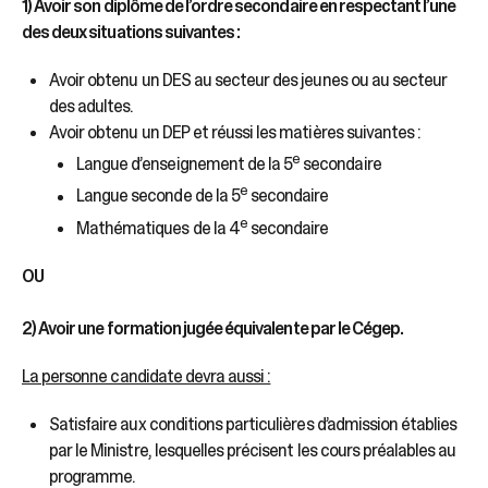
sélectionné.
1) Avoir son diplôme de l’ordre secondaire en respectant l’une
Les
des deux situations suivantes :
utilisateurs
d'appareils
Avoir obtenu un DES au secteur des jeunes ou au secteur
tactiles
des adultes.
peuvent
Avoir obtenu un DEP et réussi les matières suivantes :
se
e
servir
Langue d’enseignement de la 5
secondaire
de
e
Langue seconde de la 5
secondaire
gestes
e
Mathématiques de la 4
secondaire
tels
que
OU
toucher
et
glisser.
2) Avoir une formation jugée équivalente par le Cégep.
La personne candidate devra aussi :
Satisfaire aux conditions particulières d’admission établies
par le Ministre, lesquelles précisent les cours préalables au
programme.