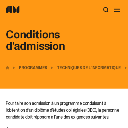
Utilisez
les
flèches
haut
Conditions
et
bas
d'admission
pour
sélectionner
le
résultat
PROGRAMMES
TECHNIQUES DE L’INFORMATIQUE
disponible.
Appuyez
sur
Entrée
pour
accéder
Pour faire son admission à un programme conduisant à
au
l’obtention d’un diplôme d’études collégiales (DEC), la personne
résultat
de
candidate doit répondre à l'une des exigences suivantes:
recherche