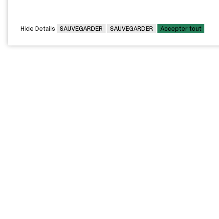
Hide Details
SAUVEGARDER
SAUVEGARDER
Accepter tout
CAMPUS PRINCIPAL
7000, rue Marie Victorin,
Montréal,
QC H1G 2J6
Canada
Voir sur la carte
Voir la carte du campus
PAVILLONS EXTERNES
VOUS ÊTES
Pavillon Bélanger - Centre
Diplômée / Diplômé
de services aux
entreprises
Conseillère / Conseiller