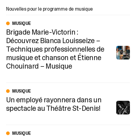
sélectionné.
Les
Nouvelles pour le programme de musique
utilisateurs
d'appareils
MUSIQUE
tactiles
Brigade Marie-Victorin :
peuvent
Découvrez Bianca Louisseize –
se
servir
Techniques professionnelles de
de
musique et chanson et Étienne
gestes
Chouinard – Musique
tels
que
toucher
et
glisser.
MUSIQUE
Un employé rayonnera dans un
spectacle au Théâtre St-Denis!
MUSIQUE