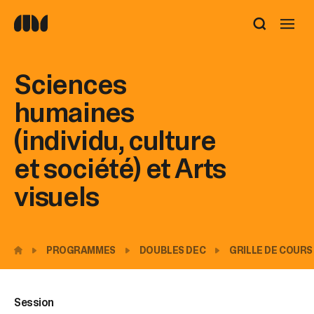
Utilisez
les
flèches
haut
Sciences
et
bas
humaines
pour
sélectionner
(individu, culture
le
résultat
et société) et Arts
disponible.
Appuyez
visuels
sur
Entrée
pour
accéder
PROGRAMMES
DOUBLES DEC
GRILLE DE COURS
au
résultat
de
recherche
Session