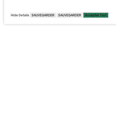
Hide Details
SAUVEGARDER
SAUVEGARDER
Accepter tout
CAMPUS PRINCIPAL
7000, rue Marie Victorin,
Montréal,
QC H1G 2J6
Canada
Voir sur la carte
Voir la carte du campus
PAVILLONS EXTERNES
VOUS ÊTES
Pavillon Bélanger - Centre
Diplômée / Diplômé
de services aux
entreprises
Conseillère / Conseiller