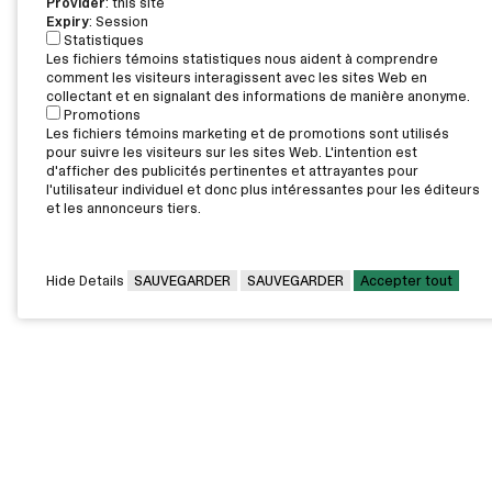
Provider
: this site
Expiry
: Session
Statistiques
Les fichiers témoins statistiques nous aident à comprendre
comment les visiteurs interagissent avec les sites Web en
collectant et en signalant des informations de manière anonyme.
Promotions
Les fichiers témoins marketing et de promotions sont utilisés
L’offre vous intéresse?
pour suivre les visiteurs sur les sites Web. L'intention est
d'afficher des publicités pertinentes et attrayantes pour
Contactez l'employeur par courriel pour obtenir plus
l'utilisateur individuel et donc plus intéressantes pour les éditeurs
d’informations ou pour déposer votre candidature.
et les annonceurs tiers.
CONTACTEZ L’EMPLOYEUR
IMPRIMER
Hide Details
SAUVEGARDER
SAUVEGARDER
Accepter tout
CAMPUS PRINCIPAL
7000, rue Marie Victorin,
Montréal,
QC H1G 2J6
Canada