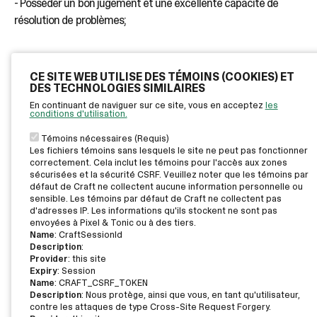
- Posséder un bon jugement et une excellente capacité de
résolution de problèmes;
CE SITE WEB UTILISE DES TÉMOINS (COOKIES) ET
- Être empathique, patient et avoir comme priorité le bien-être
DES TECHNOLOGIES SIMILAIRES
et la sécurité des enfants.
En continuant de naviguer sur ce site, vous en acceptez
les
conditions d'utilisation.
Témoins nécessaires (Requis)
Les fichiers témoins sans lesquels le site ne peut pas fonctionner
correctement. Cela inclut les témoins pour l'accès aux zones
sécurisées et la sécurité CSRF. Veuillez noter que les témoins par
défaut de Craft ne collectent aucune information personnelle ou
sensible. Les témoins par défaut de Craft ne collectent pas
d'adresses IP. Les informations qu'ils stockent ne sont pas
envoyées à Pixel & Tonic ou à des tiers.
Name
: CraftSessionId
Description
:
Provider
: this site
Expiry
: Session
Name
: CRAFT_CSRF_TOKEN
Description
: Nous protège, ainsi que vous, en tant qu'utilisateur,
contre les attaques de type Cross-Site Request Forgery.