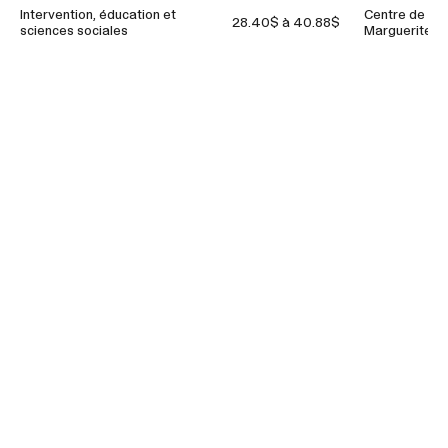
Intervention, éducation et
Centre de ser
28.40$ à 40.88$
sciences sociales
Marguerite-