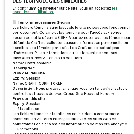
DES TECHNOLOGIES SIMILAIRES
En continuant de naviguer sur ce site, vous en acceptez
les
conditions d'utilisation.
Témoins nécessaires (Requis)
Les fichiers témoins sans lesquels le site ne peut pas fonctionner
correctement. Cela inclut les témoins pour l'accès aux zones
sécurisées et la sécurité CSRF. Veuillez noter que les témoins par
défaut de Craft ne collectent aucune information personnelle ou
sensible. Les témoins par défaut de Craft ne collectent pas
d'adresses IP. Les informations qu'ils stockent ne sont pas
envoyées à Pixel & Tonic ou à des tiers.
Name
: CraftSessionId
Description
:
Provider
: this site
Expiry
: Session
Name
: CRAFT_CSRF_TOKEN
Description
: Nous protège, ainsi que vous, en tant qu'utilisateur,
contre les attaques de type Cross-Site Request Forgery.
Provider
: this site
Expiry
: Session
Statistiques
Les fichiers témoins statistiques nous aident à comprendre
comment les visiteurs interagissent avec les sites Web en
L’offre vous intéresse?
collectant et en signalant des informations de manière anonyme.
Promotions