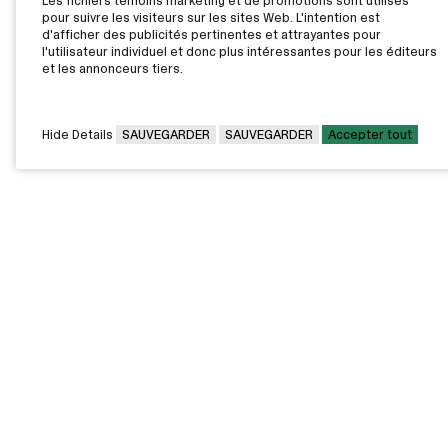
Les fichiers témoins marketing et de promotions sont utilisés
Contactez l'employeur par courriel pour obtenir plus
pour suivre les visiteurs sur les sites Web. L'intention est
d’informations ou pour déposer votre candidature.
d'afficher des publicités pertinentes et attrayantes pour
l'utilisateur individuel et donc plus intéressantes pour les éditeurs
et les annonceurs tiers.
TÉLÉCHARGER EN PDF
IMPRIMER
CONTACTEZ L’EMPLOYEUR
Hide Details
SAUVEGARDER
SAUVEGARDER
Accepter tout
CAMPUS PRINCIPAL
7000, rue Marie Victorin,
Montréal,
QC H1G 2J6
Canada
Voir sur la carte
Voir la carte du campus
PAVILLONS EXTERNES
VOUS ÊTES