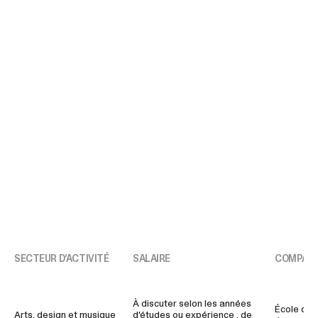
SECTEUR D’ACTIVITÉ
SALAIRE
COMPAGN
À discuter selon les années
École de 
Arts, design et musique
d'études ou expérience , de