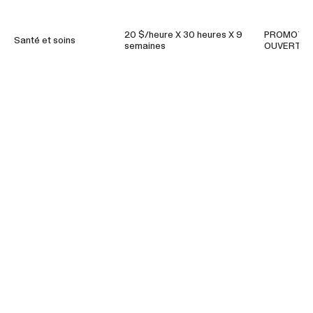
20 $/heure X 30 heures X 9
PROMOTION
Santé et soins
semaines
OUVERT (P