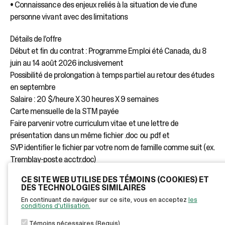
• Connaissance des enjeux reliés à la situation de vie d’une
personne vivant avec des limitations
Détails de l’offre
Début et fin du contrat : Programme Emploi été Canada, du 8
juin au 14 août 2026 inclusivement
Possibilité de prolongation à temps partiel au retour des études
en septembre
Salaire : 20 $/heure X 30 heures X 9 semaines
Carte mensuelle de la STM payée
Faire parvenir votre curriculum vitae et une lettre de
présentation dans un même fichier .doc ou .pdf et
SVP identifier le fichier par votre nom de famille comme suit (ex.
Tremblay-poste acctr.doc)
Envoyer votre fichier à coordination@pimo.qc.ca
CE SITE WEB UTILISE DES TÉMOINS (COOKIES) ET
Nous communiquerons avec les candidats retenus seulement.
DES TECHNOLOGIES SIMILAIRES
En continuant de naviguer sur ce site, vous en acceptez
les
conditions d'utilisation.
Témoins nécessaires (Requis)