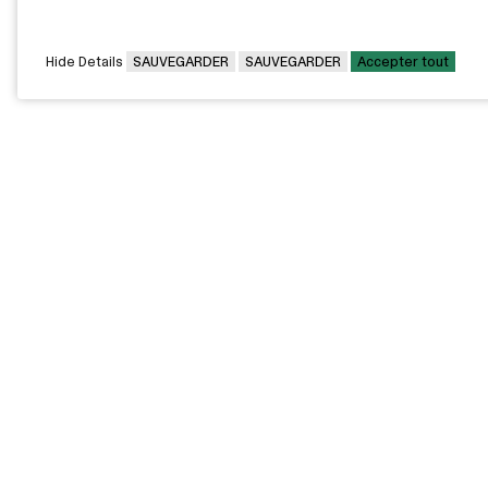
CONTACTEZ L’EMPLOYEUR
Hide Details
SAUVEGARDER
SAUVEGARDER
Accepter tout
CAMPUS PRINCIPAL
7000, rue Marie Victorin,
Montréal,
QC H1G 2J6
Canada
Voir sur la carte
Voir la carte du campus
PAVILLONS EXTERNES
VOUS ÊTES
Pavillon Bélanger - Centre
Diplômée / Diplômé
de services aux
entreprises
Conseillère / Conseiller