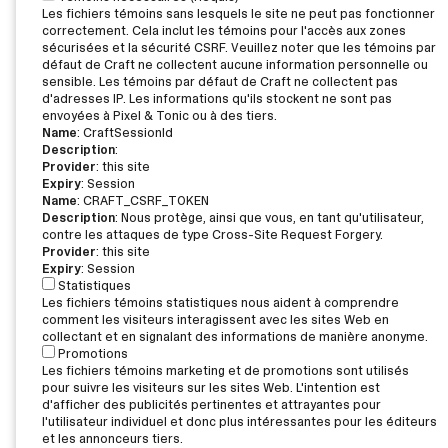
Les fichiers témoins sans lesquels le site ne peut pas fonctionner
correctement. Cela inclut les témoins pour l'accès aux zones
sécurisées et la sécurité CSRF. Veuillez noter que les témoins par
défaut de Craft ne collectent aucune information personnelle ou
sensible. Les témoins par défaut de Craft ne collectent pas
d'adresses IP. Les informations qu'ils stockent ne sont pas
envoyées à Pixel & Tonic ou à des tiers.
Name
: CraftSessionId
Description
:
Provider
: this site
Expiry
: Session
Name
: CRAFT_CSRF_TOKEN
Description
: Nous protège, ainsi que vous, en tant qu'utilisateur,
contre les attaques de type Cross-Site Request Forgery.
Provider
: this site
Expiry
: Session
Statistiques
Les fichiers témoins statistiques nous aident à comprendre
comment les visiteurs interagissent avec les sites Web en
L’offre vous intéresse?
collectant et en signalant des informations de manière anonyme.
Promotions
Les fichiers témoins marketing et de promotions sont utilisés
Contactez l'employeur par courriel pour obtenir plus
pour suivre les visiteurs sur les sites Web. L'intention est
d’informations ou pour déposer votre candidature.
d'afficher des publicités pertinentes et attrayantes pour
l'utilisateur individuel et donc plus intéressantes pour les éditeurs
et les annonceurs tiers.
TÉLÉCHARGER EN PDF
IMPRIMER