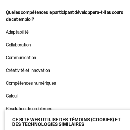
Quelles compétences le participant développera-t-il au cours
de cet emploi?
Adaptabilité
Collaboration
Communication
Créativité et innovation
Compétences numériques
Calcul
Résolution de problèmes
CE SITE WEB UTILISE DES TÉMOINS (COOKIES) ET
Compétences techniques
DES TECHNOLOGIES SIMILAIRES