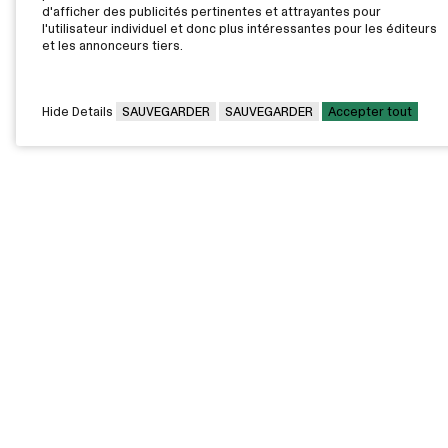
d'afficher des publicités pertinentes et attrayantes pour
Contactez l'employeur par courriel pour obtenir plus
l'utilisateur individuel et donc plus intéressantes pour les éditeurs
d’informations ou pour déposer votre candidature.
et les annonceurs tiers.
CONTACTEZ L’EMPLOYEUR
IMPRIMER
Hide Details
SAUVEGARDER
SAUVEGARDER
Accepter tout
CAMPUS PRINCIPAL
7000, rue Marie Victorin,
Montréal,
QC H1G 2J6
Canada
Voir sur la carte
Voir la carte du campus
PAVILLONS EXTERNES
VOUS ÊTES