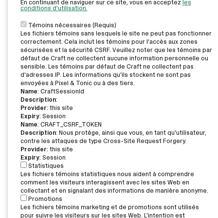
En continuant de naviguer sur ce site, vous en acceptez
les
conditions d'utilisation.
Témoins nécessaires (Requis)
Les fichiers témoins sans lesquels le site ne peut pas fonctionner
correctement. Cela inclut les témoins pour l'accès aux zones
sécurisées et la sécurité CSRF. Veuillez noter que les témoins par
défaut de Craft ne collectent aucune information personnelle ou
sensible. Les témoins par défaut de Craft ne collectent pas
d'adresses IP. Les informations qu'ils stockent ne sont pas
envoyées à Pixel & Tonic ou à des tiers.
Name
: CraftSessionId
Description
:
Provider
: this site
Expiry
: Session
Name
: CRAFT_CSRF_TOKEN
Description
: Nous protège, ainsi que vous, en tant qu'utilisateur,
contre les attaques de type Cross-Site Request Forgery.
Provider
: this site
Expiry
: Session
Statistiques
Les fichiers témoins statistiques nous aident à comprendre
comment les visiteurs interagissent avec les sites Web en
collectant et en signalant des informations de manière anonyme.
Promotions
Les fichiers témoins marketing et de promotions sont utilisés
L’offre vous intéresse?
pour suivre les visiteurs sur les sites Web. L'intention est