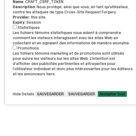
Name
: CRAFT_CSRF_TOKEN
Description
: Nous protège, ainsi que vous, en tant qu'utilisateur,
contre les attaques de type Cross-Site Request Forgery.
Provider
: this site
Expiry
: Session
Statistiques
Les fichiers témoins statistiques nous aident à comprendre
comment les visiteurs interagissent avec les sites Web en
collectant et en signalant des informations de manière anonyme.
Promotions
Les fichiers témoins marketing et de promotions sont utilisés
L’offre vous intéresse?
pour suivre les visiteurs sur les sites Web. L'intention est
d'afficher des publicités pertinentes et attrayantes pour
Contactez l'employeur par courriel pour obtenir plus
l'utilisateur individuel et donc plus intéressantes pour les éditeurs
d’informations ou pour déposer votre candidature.
et les annonceurs tiers.
CONTACTEZ L’EMPLOYEUR
IMPRIMER
Hide Details
SAUVEGARDER
SAUVEGARDER
Accepter tout
CAMPUS PRINCIPAL