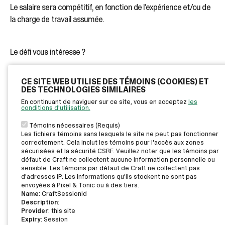
Le salaire sera compétitif, en fonction de l’expérience et/ou de
la charge de travail assumée.
Le défi vous intéresse ?
CE SITE WEB UTILISE DES TÉMOINS (COOKIES) ET
Contactez Geneviève au (450) 658-2171 poste 1 afin de
DES TECHNOLOGIES SIMILAIRES
connaître les nombreux avantages.
En continuant de naviguer sur ce site, vous en acceptez
les
conditions d'utilisation.
Témoins nécessaires (Requis)
Les fichiers témoins sans lesquels le site ne peut pas fonctionner
correctement. Cela inclut les témoins pour l'accès aux zones
sécurisées et la sécurité CSRF. Veuillez noter que les témoins par
défaut de Craft ne collectent aucune information personnelle ou
sensible. Les témoins par défaut de Craft ne collectent pas
d'adresses IP. Les informations qu'ils stockent ne sont pas
envoyées à Pixel & Tonic ou à des tiers.
Name
: CraftSessionId
Description
:
Provider
: this site
Expiry
: Session