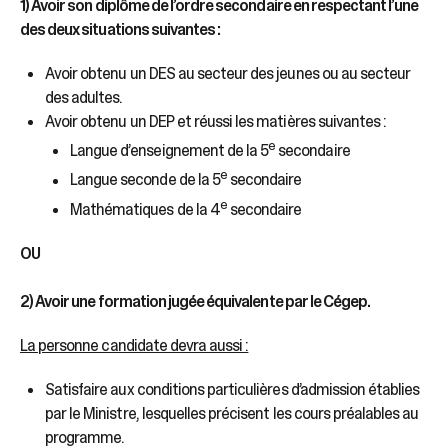
sélectionné.
1) Avoir son diplôme de l’ordre secondaire en respectant l’une
Les
des deux situations suivantes :
utilisateurs
d'appareils
Avoir obtenu un DES au secteur des jeunes ou au secteur
tactiles
des adultes.
peuvent
Avoir obtenu un DEP et réussi les matières suivantes :
se
e
servir
Langue d’enseignement de la 5
secondaire
de
e
Langue seconde de la 5
secondaire
gestes
e
Mathématiques de la 4
secondaire
tels
que
OU
toucher
et
glisser.
2) Avoir une formation jugée équivalente par le Cégep.
La personne candidate devra aussi :
Satisfaire aux conditions particulières d’admission établies
par le Ministre, lesquelles précisent les cours préalables au
programme.