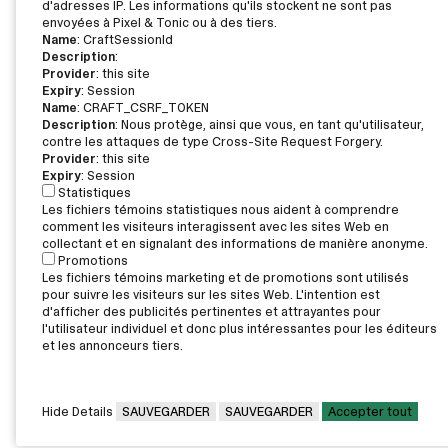
d'adresses IP. Les informations qu'ils stockent ne sont pas
envoyées à Pixel & Tonic ou à des tiers.
Name
: CraftSessionId
Description
:
Provider
: this site
Expiry
: Session
Name
: CRAFT_CSRF_TOKEN
Description
: Nous protège, ainsi que vous, en tant qu'utilisateur,
contre les attaques de type Cross-Site Request Forgery.
Provider
: this site
Expiry
: Session
Statistiques
Les fichiers témoins statistiques nous aident à comprendre
comment les visiteurs interagissent avec les sites Web en
collectant et en signalant des informations de manière anonyme.
Promotions
Les fichiers témoins marketing et de promotions sont utilisés
pour suivre les visiteurs sur les sites Web. L'intention est
d'afficher des publicités pertinentes et attrayantes pour
l'utilisateur individuel et donc plus intéressantes pour les éditeurs
et les annonceurs tiers.
Hide Details
SAUVEGARDER
SAUVEGARDER
Accepter tout