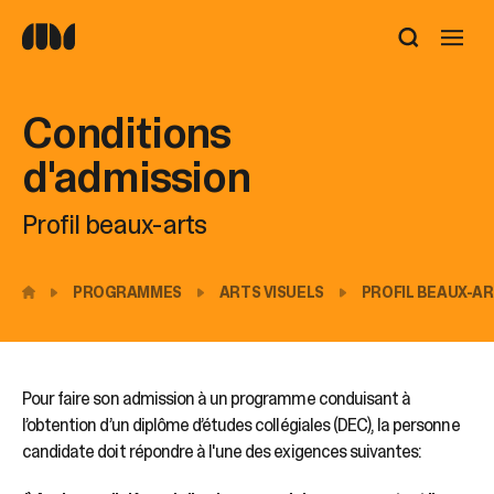
Utilisez
les
flèches
haut
Conditions
et
bas
d'admission
pour
sélectionner
Profil beaux-arts
le
résultat
disponible.
Appuyez
PROGRAMMES
ARTS VISUELS
PROFIL BEAUX-A
sur
Entrée
pour
accéder
Pour faire son admission à un programme conduisant à
au
l’obtention d’un diplôme d’études collégiales (DEC), la personne
résultat
de
candidate doit répondre à l'une des exigences suivantes:
recherche