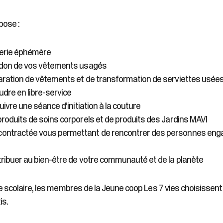
sélectionné.
Les
pose :
utilisateurs
d'appareils
tactiles
perie éphémère
peuvent
e don de vos vêtements usagés
se
aration de vêtements et de transformation de serviettes usée
servir
de
dre en libre-service
gestes
suivre une séance d’initiation à la couture
tels
produits de soins corporels et de produits des Jardins MAVI
que
toucher
ontractée vous permettant de rencontrer des personnes engag
et
glisser.
tribuer au bien-être de votre communauté et de la planète
e scolaire, les membres de la Jeune coop Les 7 vies choisissent
is.