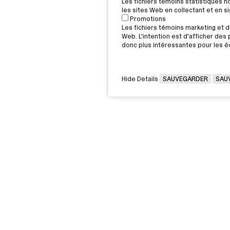
Les fichiers témoins statistiques 
les sites Web en collectant et en 
Promotions
Les fichiers témoins marketing et de
Web. L'intention est d'afficher des p
donc plus intéressantes pour les éd
Hide Details
SAUVEGARDER
SAU
VOUS ÊTES
Victorin,
Diplômée / Diplômé
G 2J6
Conseillère / Conseiller d’orientati
Rec
Parent