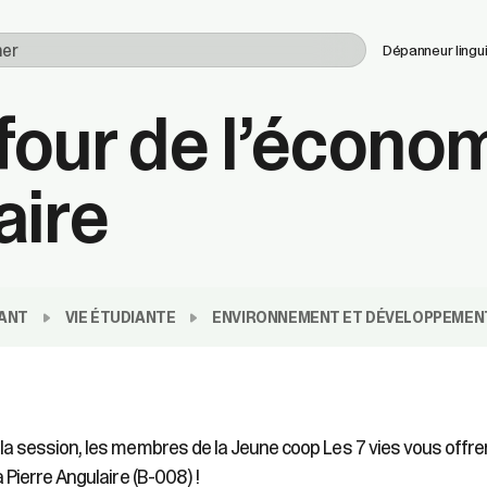
Utilisez
Dépanneur lingu
les
flèches
four de l’écono
haut
et
bas
aire
pour
sélectionner
le
résultat
disponible.
Appuyez
sur
ANT
VIE ÉTUDIANTE
ENVIRONNEMENT ET DÉVELOPPEMEN
Entrée
pour
accéder
au
résultat
la session, les membres de la Jeune coop Les 7 vies vous offre
de
a Pierre Angulaire (B-008) !
recherche