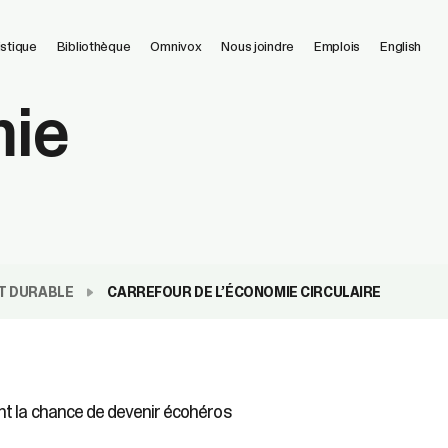
istique
Bibliothèque
Omnivox
Nous joindre
Emplois
English
mie
T DURABLE
CARREFOUR DE L’ÉCONOMIE CIRCULAIRE
nt la chance de devenir écohéros