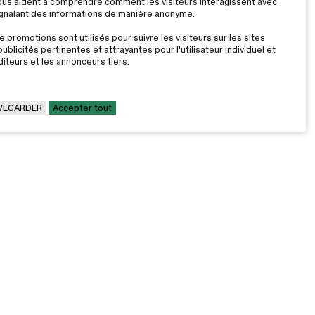
nous aident à comprendre comment les visiteurs interagissent avec
signalant des informations de manière anonyme.
 promotions sont utilisés pour suivre les visiteurs sur les sites
ublicités pertinentes et attrayantes pour l'utilisateur individuel et
iteurs et les annonceurs tiers.
VEGARDER
Accepter tout
LE CÉGEP
Travailler au Cégep
on
Fondation Cégep Marie-Victorin
evez de l'information exclusive sur
Politiques et règlements