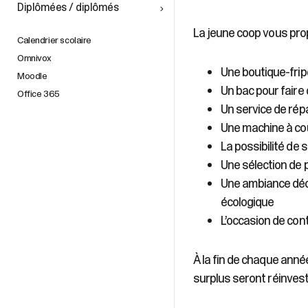
Diplômées / diplômés
La jeune coop vous pro
Calendrier scolaire
Omnivox
Une boutique-fri
Moodle
Un bac pour fair
Office 365
Un service de rép
Une machine à cou
La possibilité de 
Une sélection de 
Une ambiance déc
écologique
L’occasion de con
À la fin de chaque anné
surplus seront réinvest