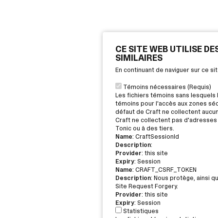
CE SITE WEB UTILISE D
SIMILAIRES
En continuant de naviguer sur ce s
Témoins nécessaires (Requis)
Les fichiers témoins sans lesquels 
témoins pour l'accès aux zones sécu
défaut de Craft ne collectent aucu
Craft ne collectent pas d'adresses 
Tonic ou à des tiers.
Name
: CraftSessionId
Description
:
Provider
: this site
Expiry
: Session
Name
: CRAFT_CSRF_TOKEN
Description
: Nous protège, ainsi q
Site Request Forgery.
Provider
: this site
Expiry
: Session
Statistiques