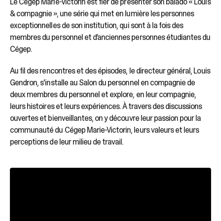
sélectionné.
Le Cégep Marie-Victorin est fier de présenter son balado « Louis
Les
& compagnie », une série qui met en lumière les personnes
utilisateurs
exceptionnelles de son institution, qui sont à la fois des
d'appareils
membres du personnel et d’anciennes personnes étudiantes du
tactiles
Cégep.
peuvent
se
Au fil des rencontres et des épisodes, le directeur général, Louis
servir
Gendron, s'installe au Salon du personnel en compagnie de
de
deux membres du personnel et explore, en leur compagnie,
gestes
tels
leurs histoires et leurs expériences. À travers des discussions
que
ouvertes et bienveillantes, on y découvre leur passion pour la
toucher
communauté du Cégep Marie-Victorin, leurs valeurs et leurs
et
perceptions de leur milieu de travail.
glisser.