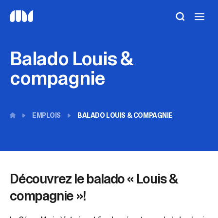
Utilisez
les
flèches
haut
Balado Louis &
et
bas
compagnie
pour
sélectionner
le
résultat
EMPLOIS
BALADO LOUIS & COMPAGNIE
disponible.
Appuyez
sur
Entrée
pour
accéder
Découvrez le balado « Louis &
au
résultat
compagnie »!
de
recherche