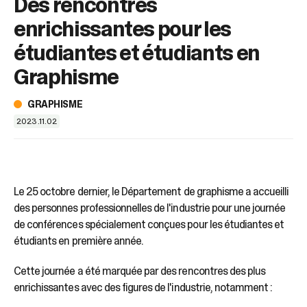
Des rencontres
sélectionné.
Les
enrichissantes pour les
utilisateurs
d'appareils
étudiantes et étudiants en
tactiles
Graphisme
peuvent
se
servir
GRAPHISME
de
2023.11.02
gestes
tels
que
toucher
et
Le 25 octobre dernier, le Département de graphisme a accueilli
glisser.
des personnes professionnelles de l'industrie pour une journée
de conférences spécialement conçues pour les étudiantes et
étudiants en première année.
Cette journée a été marquée par des rencontres des plus
enrichissantes avec des figures de l'industrie, notamment :