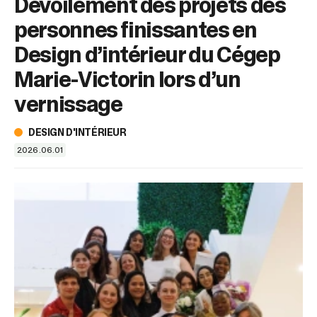
Dévoilement des projets des
sélectionné.
Les
personnes finissantes en
utilisateurs
d'appareils
Design d’intérieur du Cégep
tactiles
Marie-Victorin lors d’un
peuvent
se
vernissage
servir
de
DESIGN D'INTÉRIEUR
gestes
tels
2026.06.01
que
toucher
et
glisser.