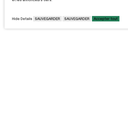
Hide Details
SAUVEGARDER
SAUVEGARDER
Accepter tout
CAMPUS PRINCIPAL
7000, rue Marie Victorin,
Montréal,
QC H1G 2J6
Canada
Voir sur la carte
Voir la carte du campus
PAVILLONS EXTERNES
VOUS ÊTES
Pavillon Bélanger - Centre
Diplômée / Diplômé
de services aux