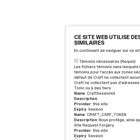
CE SITE WEB UTILISE D
SIMILAIRES
En continuant de naviguer sur ce s
Témoins nécessaires (Requis)
Les fichiers témoins sans lesquels 
témoins pour l'accès aux zones sécu
défaut de Craft ne collectent aucu
Craft ne collectent pas d'adresses 
Tonic ou à des tiers.
Name
: CraftSessionId
Description
:
Provider
: this site
Expiry
: Session
Name
: CRAFT_CSRF_TOKEN
Description
: Nous protège, ainsi q
Site Request Forgery.
Provider
: this site
Expiry
: Session