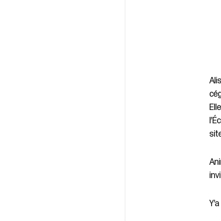
Ali
cég
Ell
l’É
sit
Ani
inv
Y’a