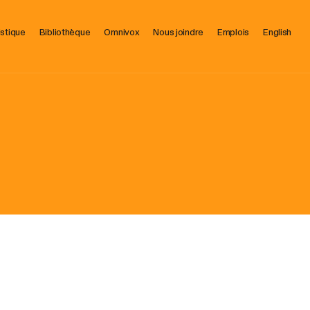
istique
Bibliothèque
Omnivox
Nous joindre
Emplois
English