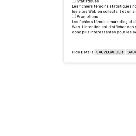
Statistiques
Les fichiers témoins statistiques 
les sites Web en collectant et en 
Promotions
Les fichiers témoins marketing et de
Web. L'intention est d'afficher des p
donc plus intéressantes pour les éd
Hide Details
SAUVEGARDER
SAU
VOUS ÊTES
Victorin,
Diplômée / Diplômé
G 2J6
Conseillère / Conseiller d’orientati