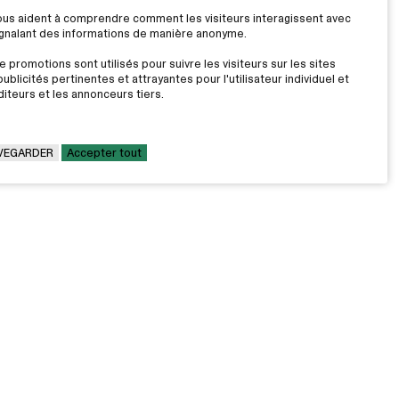
nous aident à comprendre comment les visiteurs interagissent avec
signalant des informations de manière anonyme.
 promotions sont utilisés pour suivre les visiteurs sur les sites
ublicités pertinentes et attrayantes pour l'utilisateur individuel et
iteurs et les annonceurs tiers.
VEGARDER
Accepter tout
LE CÉGEP
Travailler au Cégep
on
Fondation Cégep Marie-Victorin