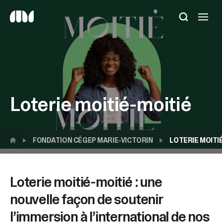
Utilisez
les
flèches
haut
et
bas
pour
sélectionner
Loterie moitié-moitié
le
résultat
disponible.
Appuyez
sur
FONDATION CÉGEP MARIE-VICTORIN
LOTERIE MOITI
Entrée
pour
accéder
Loterie moitié-moitié : une
au
résultat
nouvelle façon de soutenir
de
l’immersion à l’international de nos
recherche