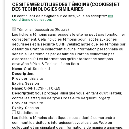
CE SITE WEB UTILISE DES TÉMOINS (COOKIES) ET
DES TECHNOLOGIES SIMILAIRES
En continuant de naviguer sur ce site, vous en acceptez
les
conditions d'utilisation.
Témoins nécessaires (Requis)
Les fichiers témoins sans lesquels le site ne peut pas fonctionner
correctement. Cela inclut les témoins pour l'accès aux zones
sécurisées et la sécurité CSRF. Veuillez noter que les témoins par
défaut de Craft ne collectent aucune information personnelle ou
sensible. Les témoins par défaut de Craft ne collectent pas
d'adresses IP. Les informations qu'ils stockent ne sont pas
envoyées à Pixel & Tonic ou à des tiers.
Name
: CraftSessionId
Description
:
Provider
: this site
Expiry
: Session
Name
: CRAFT_CSRF_TOKEN
Description
: Nous protège, ainsi que vous, en tant qu'utilisateur,
contre les attaques de type Cross-Site Request Forgery.
Provider
: this site
Expiry
: Session
Statistiques
Les fichiers témoins statistiques nous aident à comprendre
comment les visiteurs interagissent avec les sites Web en
collectant et en signalant des informations de manière anonyme.