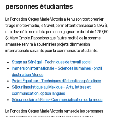
sélectionné.
personnes étudiantes
Les
utilisateurs
d'appareils
La Fondation Cégep Marie-Victorin a tenu son tout premier
tactiles
tirage moitié-moitié, le 8 avril, permettant d’amasser 3 595 $,
peuvent
et a dévoilé le nom de la personne gagnante du lot de 1 797,50
se
$ : Mary Omole. Rappelons que l’autre moitié de la somme
servir
amassée servira à soutenir les projets d’immersion
de
gestes
internationale suivants pour la communauté étudiante.
tels
que
Stage au Sénégal - Techniques de travail social
toucher
Immersion internationale – Sciences humaines - profil
et
destination Monde
glisser.
Projet Équateur - Techniques d'éducation spécialisée
Séjour linguistique au Mexique – Arts, lettres et
communication, option langues
Séjour scolaire à Paris - Commercialisation de la mode
La Fondation Cégep Marie-Victorin remercie les personnes