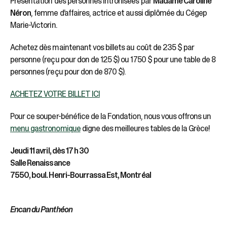
Présentation des personnes intronisées par
Madame Caroline
Néron
, femme d’affaires, actrice et aussi diplômée du Cégep
Marie-Victorin.
Achetez dès maintenant vos billets au coût de 235 $ par
personne (reçu pour don de 125 $) ou 1750 $ pour une table de 8
personnes (reçu pour don de 870 $).
ACHETEZ VOTRE BILLET ICI
Pour ce souper-bénéfice de la Fondation, nous vous offrons un
menu gastronomique
digne des meilleures tables de la Grèce!
Jeudi 11 avril, dès 17 h 30
Salle Renaissance
7550, boul. Henri-Bourrassa Est, Montréal
Encan du Panthéon