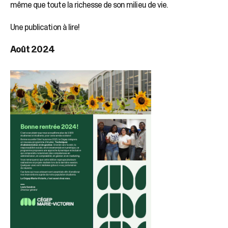
sélectionné.
même que toute la richesse de son milieu de vie.
Les
utilisateurs
Une publication à lire!
d'appareils
tactiles
Août 2024
peuvent
se
servir
de
gestes
tels
que
toucher
et
glisser.