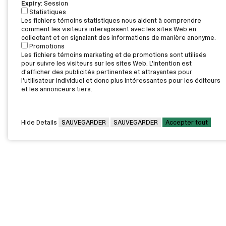
Expiry
: Session
Statistiques
Les fichiers témoins statistiques nous aident à comprendre
comment les visiteurs interagissent avec les sites Web en
collectant et en signalant des informations de manière anonyme.
Promotions
Les fichiers témoins marketing et de promotions sont utilisés
pour suivre les visiteurs sur les sites Web. L'intention est
d'afficher des publicités pertinentes et attrayantes pour
l'utilisateur individuel et donc plus intéressantes pour les éditeurs
et les annonceurs tiers.
Hide Details
SAUVEGARDER
SAUVEGARDER
Accepter tout
CAMPUS PRINCIPAL
7000, rue Marie Victorin,
Montréal,
QC H1G 2J6
Canada