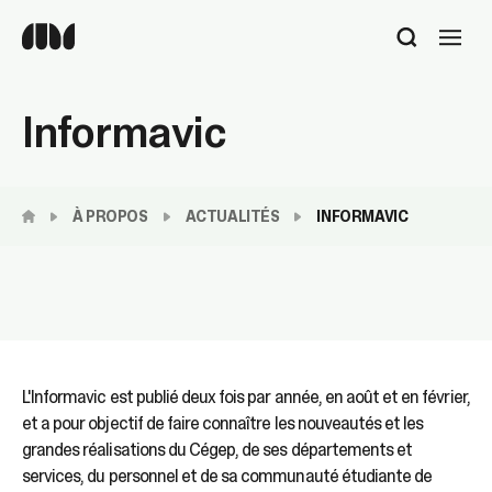
Utilisez
les
flèches
haut
Informavic
et
bas
pour
sélectionner
À PROPOS
ACTUALITÉS
INFORMAVIC
le
résultat
disponible.
Appuyez
sur
Entrée
pour
accéder
L'Informavic est publié deux fois par année, en août et en février,
au
et a pour objectif de faire connaître les nouveautés et les
résultat
de
grandes réalisations du Cégep, de ses départements et
recherche
services, du personnel et de sa communauté étudiante de