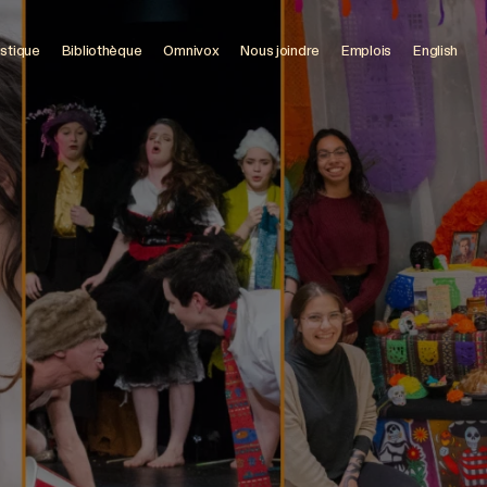
istique
Bibliothèque
Omnivox
Nous joindre
Emplois
English