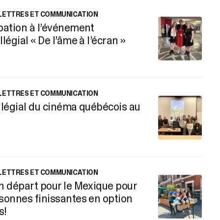
 LETTRES ET COMMUNICATION
ipation à l’événement
La 
llégial « De l’âme à l’écran »
pe
 LETTRES ET COMMUNICATION
llégial du cinéma québécois au
On
la
 LETTRES ET COMMUNICATION
un départ pour le Mexique pour
Un
rsonnes finissantes en option
op
s!