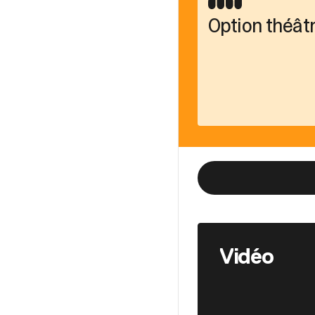
Option théât
Vidéo