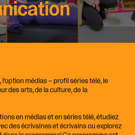
unication
option médias – profil séries télé, le
des arts, de la culture, de la
ions en médias et en séries télé, étudiez
c des écrivaines et écrivains ou explorez
ttend dans le programme! Ce programme est