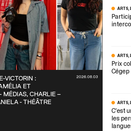
ARTS,
Partic
interco
ARTS,
Prix co
Cégep
2026.08.03
-VICTORIN :
AMÉLIA ET
 MÉDIAS, CHARLIE –
ANIELA - THÉÂTRE
ARTS,
C’est 
les pe
langue