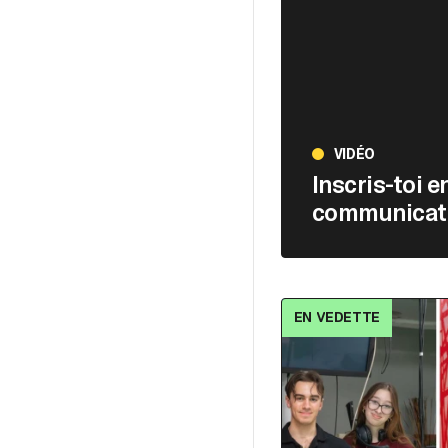
VIDÉO
Inscris-toi en
communicat
EN VEDETTE