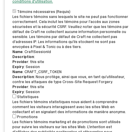
conditions d'utilisation.
Témoins nécessaires (Requis)
Les fichiers témoins sans lesquels le site ne peut pas fonctionner
correctement. Cela inclut les témoins pour l'accès aux zones
sécurisées et la sécurité CSRF. Veuillez noter que les témoins par
défaut de Craft ne collectent aucune information personnelle ou
sensible. Les témoins par défaut de Craft ne collectent pas
d'adresses IP. Les informations qu'ils stockent ne sont pas
envoyées à Pixel & Tonic ou à des tiers.
Name
: CraftSessionId
Description
:
Provider
: this site
Expiry
: Session
Name
: CRAFT_CSRF_TOKEN
Description
: Nous protège, ainsi que vous, en tant qu'utilisateur,
contre les attaques de type Cross-Site Request Forgery.
Provider
: this site
Expiry
: Session
Statistiques
Les fichiers témoins statistiques nous aident à comprendre
comment les visiteurs interagissent avec les sites Web en
collectant et en signalant des informations de manière anonyme.
Promotions
Les fichiers témoins marketing et de promotions sont utilisés
pour suivre les visiteurs sur les sites Web. L'intention est
d'afficher des publicités pertinentes et attrayantes pour