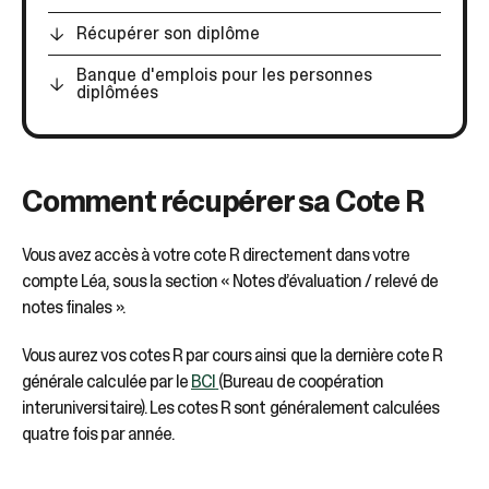
sélectionné.
Les
Récupérer son diplôme
utilisateurs
d'appareils
Banque d'emplois pour les personnes
diplômées
tactiles
peuvent
se
servir
de
Comment récupérer sa Cote R
gestes
tels
Vous avez accès à votre cote R directement dans votre
que
toucher
compte Léa, sous la section « Notes d’évaluation / relevé de
et
notes finales ».
glisser.
Vous aurez vos cotes R par cours ainsi que la dernière cote R
générale calculée par le
BCI
(Bureau de coopération
interuniversitaire). Les cotes R sont généralement calculées
quatre fois par année.