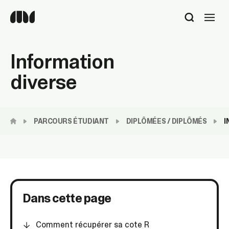
Utilisez
les
flèches
haut
Information
et
bas
diverse
pour
sélectionner
le
résultat
PARCOURS ÉTUDIANT
DIPLÔMÉES / DIPLÔMÉS
I
disponible.
Appuyez
sur
Entrée
pour
accéder
au
Dans cette page
résultat
de
recherche
Comment récupérer sa cote R