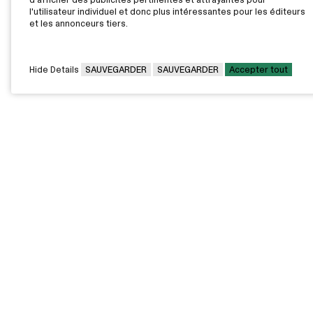
l'utilisateur individuel et donc plus intéressantes pour les éditeurs
et les annonceurs tiers.
Hide Details
SAUVEGARDER
SAUVEGARDER
Accepter tout
CAMPUS PRINCIPAL
7000, rue Marie Victorin,
Montréal,
QC H1G 2J6
Canada
Voir sur la carte
Voir la carte du campus
PAVILLONS EXTERNES
VOUS ÊTES
Pavillon Bélanger - Centre
Diplômée / Diplômé