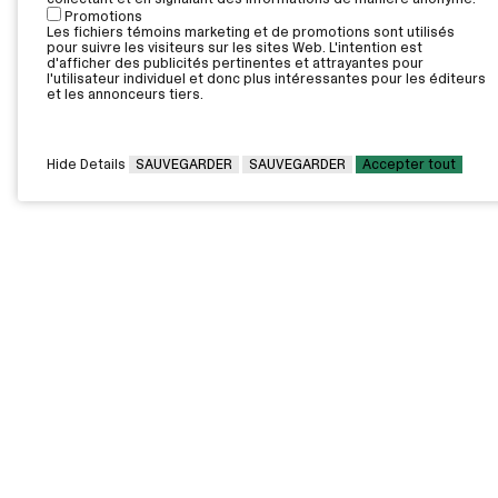
Promotions
Les fichiers témoins marketing et de promotions sont utilisés
pour suivre les visiteurs sur les sites Web. L'intention est
d'afficher des publicités pertinentes et attrayantes pour
l'utilisateur individuel et donc plus intéressantes pour les éditeurs
et les annonceurs tiers.
Hide Details
SAUVEGARDER
SAUVEGARDER
Accepter tout
CAMPUS PRINCIPAL
7000, rue Marie Victorin,
Montréal,
QC H1G 2J6
Canada
Voir sur la carte
Voir la carte du campus
PAVILLONS EXTERNES
VOUS ÊTES