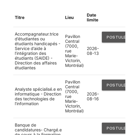
Date
Titre
Lieu
limite
Accompagnateur.trice
Pavillon
POSTULER
d’étudiantes ou
Central
étudiants handicapés -
(7000,
Service d’aide à
2026-
rue
l’intégration des
08-13
Marie-
étudiants (SAIDE) -
Victorin,
Direction des affaires
Montréal)
étudiantes
Pavillon
POSTULER
Central
Analyste spécialisé.e en
(7000,
informatique - Direction
2026-
rue
des technologies de
08-16
Marie-
l’information
Victorin,
Montréal)
Banque de
POSTULER
candidatures- Chargé.e
de cours à la Formation