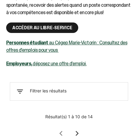
tactiles
spontanée, recevoir des alertes quand un poste correspondant
peuvent
à vos compétences est disponible et encore plus!
se
servir
de
ACCÉDER AU LIBRE-SERVICE
gestes
tels
Personnes étudiant
au Cégep Marie-Victorin : Consultez des
que
toucher
offres d’emplois pour vous
et
glisser.
Employeurs,
déposez une offre d’emploi.
filter_list
Filtrer les résultats
Résultat(s)
1
à
10
de
14
chevron_left
chevron_right