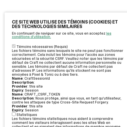
CE SITE WEB UTILISE DES TÉMOINS (COOKIES) ET
DES TECHNOLOGIES SIMILAIRES
En continuant de naviguer sur ce site, vous en acceptez
les
conditions d'utilisation.
Témoins nécessaires (Requis)
Les fichiers témoins sans lesquels le site ne peut pas fonctionner
correctement. Cela inclut les témoins pour l'accès aux zones
sécurisées et la sécurité CSRF. Veuillez noter que les témoins par
défaut de Craft ne collectent aucune information personnelle ou
sensible. Les témoins par défaut de Craft ne collectent pas
d'adresses IP. Les informations qu'ils stockent ne sont pas
envoyées à Pixel & Tonic ou à des tiers.
Name
: CraftSessionId
Description
:
Provider
: this site
Expiry
: Session
Name
: CRAFT_CSRF_TOKEN
Description
: Nous protège, ainsi que vous, en tant qu'utilisateur,
contre les attaques de type Cross-Site Request Forgery.
Provider
: this site
Expiry
: Session
Statistiques
Les fichiers témoins statistiques nous aident à comprendre
comment les visiteurs interagissent avec les sites Web en
collectant et en signalant des informations de manière anonyme.