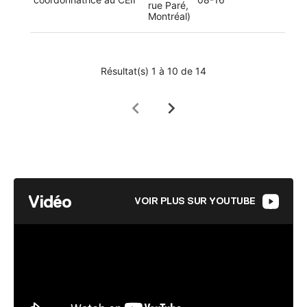
rue Paré,
Montréal)
Résultat(s)
1
à
10
de
14
chevron_left
chevron_right
Vidéo
VOIR PLUS SUR YOUTUBE