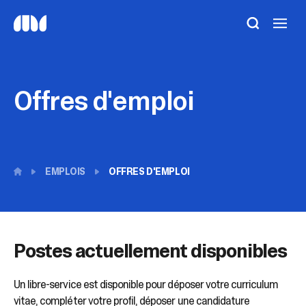
Utilisez
les
flèches
haut
et
bas
Offres d'emploi
pour
sélectionner
le
résultat
disponible.
Appuyez
sur
EMPLOIS
OFFRES D'EMPLOI
Entrée
pour
accéder
au
résultat
de
Postes actuellement disponibles
recherche
sélectionné.
Les
Un libre-service est disponible pour déposer votre curriculum
utilisateurs
vitae, compléter votre profil, déposer une candidature
d'appareils