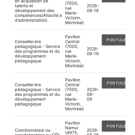
en acquisition de
(7000,
talents et
2026-
rue
développement des
08-16
Marie-
compétences(Attaché.e
Victorin,
d’administration)
Montréal)
Pavillon
POSTULER
Conseiller.ère
Central
pédagogique - Service
(7000,
2026-
des programmes et du
rue
08-16
développement
Marie-
pédagogique
Victorin,
Montréal)
Pavillon
POSTULER
Conseiller.ère
Central
pédagogique - Service
(7000,
2026-
des programmes et du
rue
08-
développement
Marie-
09
pédagogique
Victorin,
Montréal)
Pavillon
POSTULER
Namur
Coordonnateur ou
2026-
(4975,
coordonnatrice au CÉII
08-16