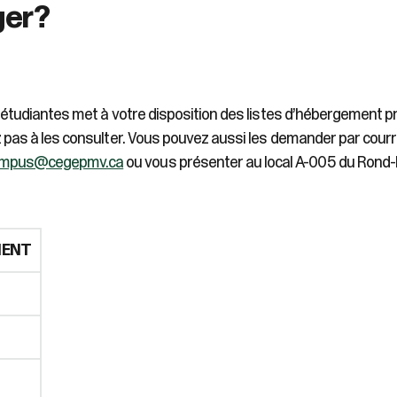
ger?
sélectionné.
Les
utilisateurs
d'appareils
tactiles
peuvent
s étudiantes met à votre disposition des listes d’hébergement
se
 pas à les consulter. Vous pouvez aussi les demander par courri
servir
de
ampus@cegepmv.ca
ou vous présenter au local A-005 du Rond-P
gestes
tels
que
toucher
MENT
et
glisser.