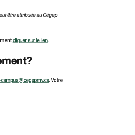
peut être attribuée au Cégep
lement
cliquer sur le lien
.
gement?
-campus@cegepmv.ca
. Votre