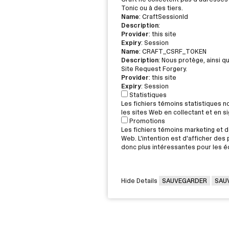
Tonic ou à des tiers.
Name
: CraftSessionId
Description
:
Provider
: this site
Expiry
: Session
Name
: CRAFT_CSRF_TOKEN
Description
: Nous protège, ainsi q
Site Request Forgery.
Provider
: this site
Expiry
: Session
Statistiques
Les fichiers témoins statistiques 
les sites Web en collectant et en 
Promotions
Les fichiers témoins marketing et de
Web. L'intention est d'afficher des p
donc plus intéressantes pour les éd
Hide Details
SAUVEGARDER
SAU