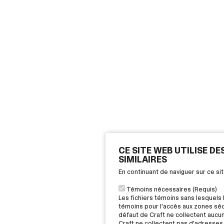
CE SITE WEB UTILISE D
SIMILAIRES
En continuant de naviguer sur ce s
Témoins nécessaires (Requis)
Les fichiers témoins sans lesquels 
témoins pour l'accès aux zones sécu
défaut de Craft ne collectent aucu
Craft ne collectent pas d'adresses 