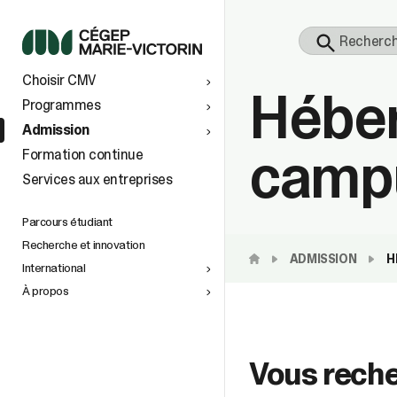
S
Choisir CMV
Hébe
 À
TS AU
Programmes
Admission
vers le
camp
Formation continue
Services aux entreprises
tionaux
ins
e
n de la
petite
Parcours étudiant
Recherche et innovation
ADMISSION
H
International
À propos
space
)
Vous reche