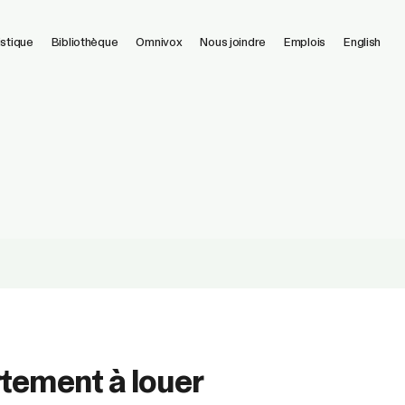
istique
Bibliothèque
Omnivox
Nous joindre
Emplois
English
tement à louer