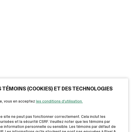
ES TÉMOINS (COOKIES) ET DES TECHNOLOGIES
ite, vous en acceptez
les conditions d'utilisation.
le site ne peut pas fonctionner correctement. Cela inclut les
risées et la sécurité CSRF. Veuillez noter que les témoins par
ne information personnelle ou sensible. Les témoins par défaut de
IP. Les informations qu'ils stockent ne sont pas envoyées à Pixel &