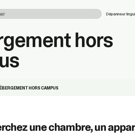
Utilisez
Dépanneur lingu
les
flèches
rgement hors
haut
et
bas
us
pour
sélectionner
le
résultat
disponible.
Appuyez
sur
ÉBERGEMENT HORS CAMPUS
Entrée
pour
accéder
au
résultat
rchez une chambre, un appar
de
recherche