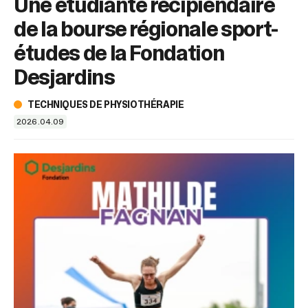
Une étudiante récipiendaire
sélectionné.
Les
de la bourse régionale sport-
utilisateurs
d'appareils
études de la Fondation
tactiles
Desjardins
peuvent
se
servir
TECHNIQUES DE PHYSIOTHÉRAPIE
de
2026.04.09
gestes
tels
que
toucher
et
glisser.