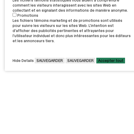
Les fichiers témoins statistiques nous aident à comprendre
comment les visiteurs interagissent avec les sites Web en
collectant et en signalant des informations de manière anonyme.
Promotions
Les fichiers témoins marketing et de promotions sont utilisés
pour suivre les visiteurs sur les sites Web. L'intention est
d'afficher des publicités pertinentes et attrayantes pour
l'utilisateur individuel et donc plus intéressantes pour les éditeurs
et les annonceurs tiers.
Hide Details
SAUVEGARDER
SAUVEGARDER
Accepter tout
CAMPUS PRINCIPAL
7000, rue Marie Victorin,
Montréal,
QC H1G 2J6
Canada
Voir sur la carte
Voir la carte du campus