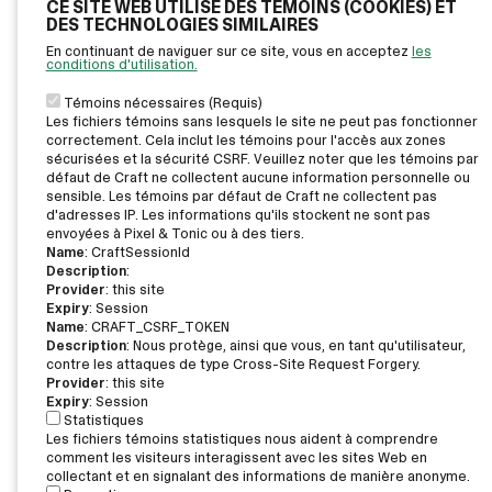
CE SITE WEB UTILISE DES TÉMOINS (COOKIES) ET
DES TECHNOLOGIES SIMILAIRES
En continuant de naviguer sur ce site, vous en acceptez
les
conditions d'utilisation.
Témoins nécessaires (Requis)
Les fichiers témoins sans lesquels le site ne peut pas fonctionner
correctement. Cela inclut les témoins pour l'accès aux zones
sécurisées et la sécurité CSRF. Veuillez noter que les témoins par
défaut de Craft ne collectent aucune information personnelle ou
sensible. Les témoins par défaut de Craft ne collectent pas
d'adresses IP. Les informations qu'ils stockent ne sont pas
envoyées à Pixel & Tonic ou à des tiers.
Name
: CraftSessionId
Description
:
Provider
: this site
Expiry
: Session
Name
: CRAFT_CSRF_TOKEN
Description
: Nous protège, ainsi que vous, en tant qu'utilisateur,
contre les attaques de type Cross-Site Request Forgery.
Provider
: this site
Expiry
: Session
Statistiques
Les fichiers témoins statistiques nous aident à comprendre
comment les visiteurs interagissent avec les sites Web en
collectant et en signalant des informations de manière anonyme.