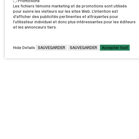
Promotions
Les fichiers témoins marketing et de promotions sont utilisés
pour suivre les visiteurs sur les sites Web. L'intention est
d'afficher des publicités pertinentes et attrayantes pour
l'utilisateur individuel et donc plus intéressantes pour les éditeurs
et les annonceurs tiers.
Hide Details
SAUVEGARDER
SAUVEGARDER
Accepter tout
CAMPUS PRINCIPAL
7000, rue Marie Victorin,
Montréal,
QC H1G 2J6
Canada
Voir sur la carte
Voir la carte du campus