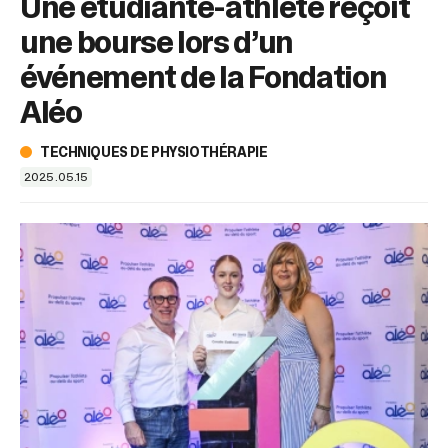
Une étudiante-athlète reçoit
sélectionné.
Les
une bourse lors d’un
utilisateurs
d'appareils
événement de la Fondation
tactiles
Aléo
peuvent
se
servir
TECHNIQUES DE PHYSIOTHÉRAPIE
de
2025.05.15
gestes
tels
que
toucher
et
glisser.