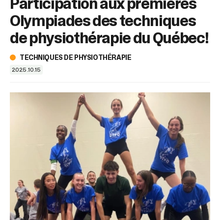
Participation aux premières
sélectionné.
Les
Olympiades des techniques
utilisateurs
d'appareils
de physiothérapie du Québec!
tactiles
peuvent
TECHNIQUES DE PHYSIOTHÉRAPIE
se
2025.10.15
servir
de
gestes
tels
que
toucher
et
glisser.