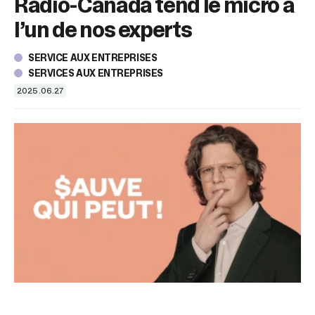
Radio-Canada tend le micro à
sélectionné.
Les
l’un de nos experts
utilisateurs
d'appareils
SERVICE AUX ENTREPRISES
tactiles
SERVICES AUX ENTREPRISES
peuvent
se
2025.06.27
servir
de
gestes
tels
que
toucher
et
glisser.