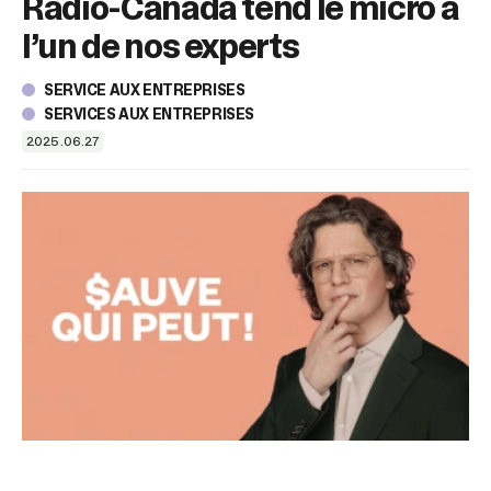
Radio-Canada tend le micro à
sélectionné.
Les
l’un de nos experts
utilisateurs
d'appareils
SERVICE AUX ENTREPRISES
tactiles
SERVICES AUX ENTREPRISES
peuvent
se
2025.06.27
servir
de
gestes
tels
que
toucher
et
glisser.