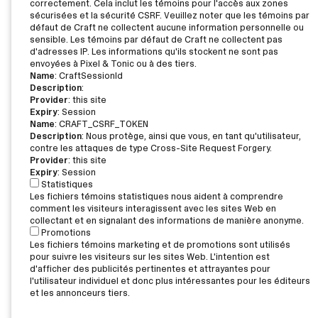
correctement. Cela inclut les témoins pour l'accès aux zones
sécurisées et la sécurité CSRF. Veuillez noter que les témoins par
défaut de Craft ne collectent aucune information personnelle ou
sensible. Les témoins par défaut de Craft ne collectent pas
d'adresses IP. Les informations qu'ils stockent ne sont pas
envoyées à Pixel & Tonic ou à des tiers.
Name
: CraftSessionId
Description
:
Provider
: this site
Expiry
: Session
Name
: CRAFT_CSRF_TOKEN
Description
: Nous protège, ainsi que vous, en tant qu'utilisateur,
contre les attaques de type Cross-Site Request Forgery.
Provider
: this site
Expiry
: Session
Statistiques
Les fichiers témoins statistiques nous aident à comprendre
comment les visiteurs interagissent avec les sites Web en
collectant et en signalant des informations de manière anonyme.
Promotions
Les fichiers témoins marketing et de promotions sont utilisés
pour suivre les visiteurs sur les sites Web. L'intention est
d'afficher des publicités pertinentes et attrayantes pour
l'utilisateur individuel et donc plus intéressantes pour les éditeurs
et les annonceurs tiers.