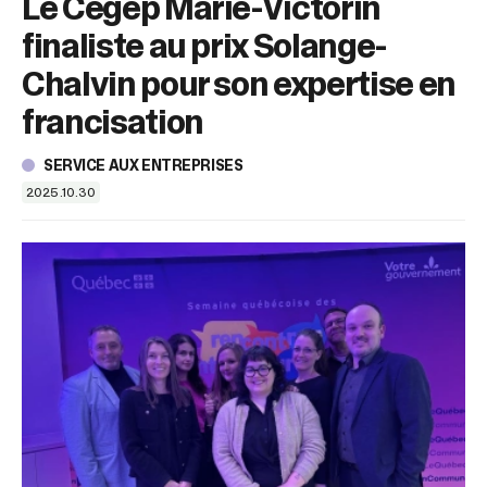
Le Cégep Marie-Victorin
sélectionné.
Les
finaliste au prix Solange-
utilisateurs
d'appareils
Chalvin pour son expertise en
tactiles
francisation
peuvent
se
servir
SERVICE AUX ENTREPRISES
de
2025.10.30
gestes
tels
que
toucher
et
glisser.