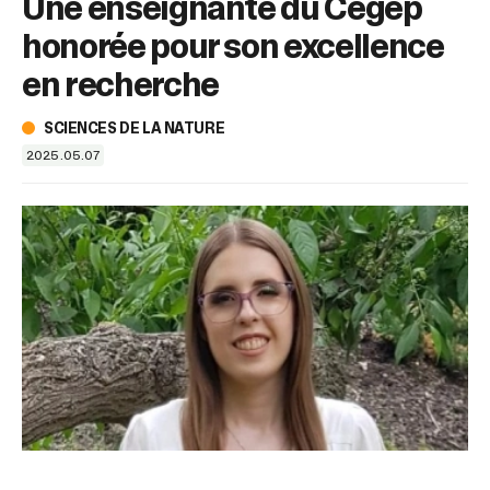
Une enseignante du Cégep
sélectionné.
Les
honorée pour son excellence
utilisateurs
d'appareils
en recherche
tactiles
peuvent
SCIENCES DE LA NATURE
se
2025.05.07
servir
de
gestes
tels
que
toucher
et
glisser.