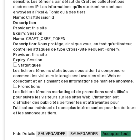
sensible. Les témoins par défaut de Craft ne collectent pas
d'adresses IP. Les informations qu'ils stockent ne sont pas
envoyées à Pixel & Tonic ou à des tiers.
Name
: CraftSessionId
Description
:
Provider
: this site
Expiry
: Session
Name
: CRAFT_CSRF_TOKEN
Description
: Nous protège, ainsi que vous, en tant qu'utilisateur,
contre les attaques de type Cross-Site Request Forgery.
Provider
: this site
Expiry
: Session
Statistiques
Les fichiers témoins statistiques nous aident à comprendre
comment les visiteurs interagissent avec les sites Web en
collectant et en signalant des informations de manière anonyme.
Promotions
Les fichiers témoins marketing et de promotions sont utilisés
pour suivre les visiteurs sur les sites Web. L'intention est
d'afficher des publicités pertinentes et attrayantes pour
l'utilisateur individuel et donc plus intéressantes pour les éditeurs
et les annonceurs tiers.
Hide Details
SAUVEGARDER
SAUVEGARDER
Accepter tout