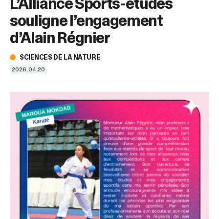
L’Alliance Sports-études
sélectionné.
Les
souligne l’engagement
utilisateurs
d'appareils
d’Alain Régnier
tactiles
peuvent
SCIENCES DE LA NATURE
se
2026.04.20
servir
de
gestes
tels
que
toucher
et
glisser.