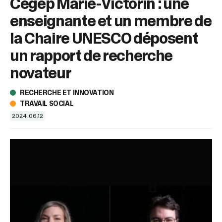
Cégep Marie-Victorin : une
sélectionné.
Les
enseignante et un membre de
utilisateurs
d'appareils
la Chaire UNESCO déposent
tactiles
un rapport de recherche
peuvent
se
novateur
servir
de
RECHERCHE ET INNOVATION
gestes
TRAVAIL SOCIAL
tels
que
2024.06.12
toucher
et
glisser.