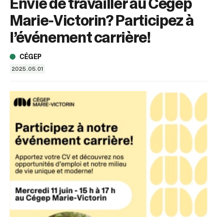
Envie de travailler au Cégep
sélectionné.
Les
Marie-Victorin? Participez à
utilisateurs
d'appareils
l’événement carrière!
tactiles
peuvent
CÉGEP
se
2025.05.01
servir
de
gestes
tels
que
toucher
et
glisser.