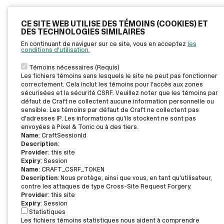
CE SITE WEB UTILISE DES TÉMOINS (COOKIES) ET
DES TECHNOLOGIES SIMILAIRES
En continuant de naviguer sur ce site, vous en acceptez
les
conditions d'utilisation.
Témoins nécessaires (Requis)
Les fichiers témoins sans lesquels le site ne peut pas fonctionner
correctement. Cela inclut les témoins pour l'accès aux zones
sécurisées et la sécurité CSRF. Veuillez noter que les témoins par
défaut de Craft ne collectent aucune information personnelle ou
sensible. Les témoins par défaut de Craft ne collectent pas
d'adresses IP. Les informations qu'ils stockent ne sont pas
envoyées à Pixel & Tonic ou à des tiers.
Name
: CraftSessionId
Description
:
Provider
: this site
Expiry
: Session
Name
: CRAFT_CSRF_TOKEN
Description
: Nous protège, ainsi que vous, en tant qu'utilisateur,
contre les attaques de type Cross-Site Request Forgery.
Provider
: this site
Expiry
: Session
Statistiques
Les fichiers témoins statistiques nous aident à comprendre