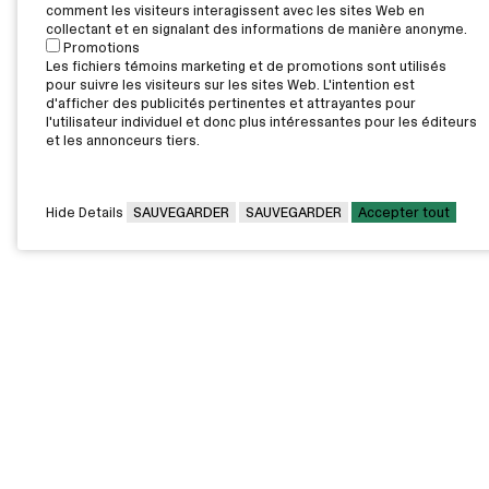
comment les visiteurs interagissent avec les sites Web en
collectant et en signalant des informations de manière anonyme.
Promotions
Les fichiers témoins marketing et de promotions sont utilisés
pour suivre les visiteurs sur les sites Web. L'intention est
d'afficher des publicités pertinentes et attrayantes pour
l'utilisateur individuel et donc plus intéressantes pour les éditeurs
et les annonceurs tiers.
Hide Details
SAUVEGARDER
SAUVEGARDER
Accepter tout
CAMPUS PRINCIPAL
7000, rue Marie Victorin,
Montréal,
QC H1G 2J6
Canada
Voir sur la carte
Voir la carte du campus