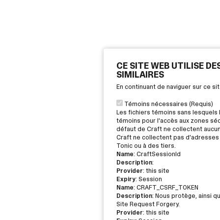
CE SITE WEB UTILISE D
SIMILAIRES
En continuant de naviguer sur ce s
Témoins nécessaires (Requis)
Les fichiers témoins sans lesquels 
témoins pour l'accès aux zones sécu
défaut de Craft ne collectent aucu
Craft ne collectent pas d'adresses 
Tonic ou à des tiers.
Name
: CraftSessionId
Description
:
Provider
: this site
Expiry
: Session
Name
: CRAFT_CSRF_TOKEN
Description
: Nous protège, ainsi q
Site Request Forgery.
Provider
: this site