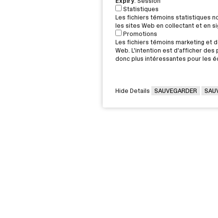
Expiry
: Session
Statistiques
Les fichiers témoins statistiques 
les sites Web en collectant et en 
Promotions
Les fichiers témoins marketing et de
Web. L'intention est d'afficher des p
donc plus intéressantes pour les éd
Hide Details
SAUVEGARDER
SAU
VOUS ÊTES
Victorin,
Diplômée / Diplômé
G 2J6
Conseillère / Conseiller d’orientati