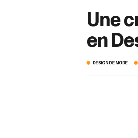
Une c
en De
DESIGN DE MODE