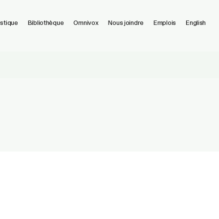
istique
Bibliothèque
Omnivox
Nous joindre
Emplois
English