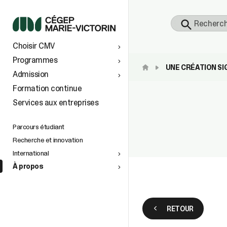
S
Choisir CMV
 À
TS AU
Programmes
UNE CRÉATION SIG
Admission
vers le
Formation continue
Services aux entreprises
tionaux
ins
e
n de la
petite
Parcours étudiant
Recherche et innovation
International
À propos
space
)
RETOUR