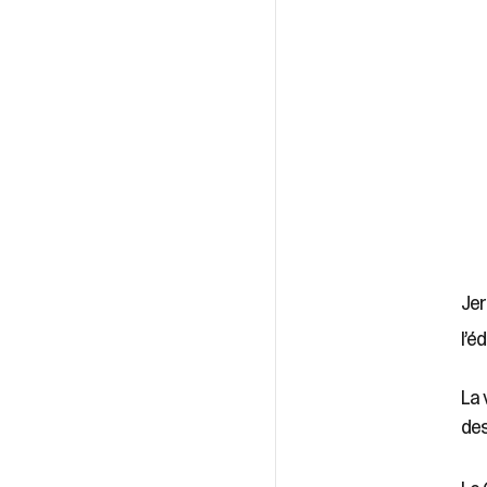
Jer
l’é
La 
des