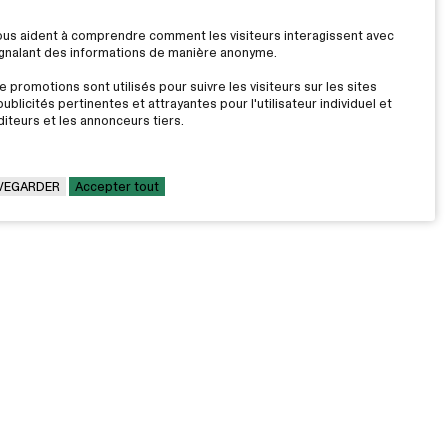
nous aident à comprendre comment les visiteurs interagissent avec
signalant des informations de manière anonyme.
 promotions sont utilisés pour suivre les visiteurs sur les sites
ublicités pertinentes et attrayantes pour l'utilisateur individuel et
iteurs et les annonceurs tiers.
VEGARDER
Accepter tout
LE CÉGEP
Travailler au Cégep
on
Fondation Cégep Marie-Victorin