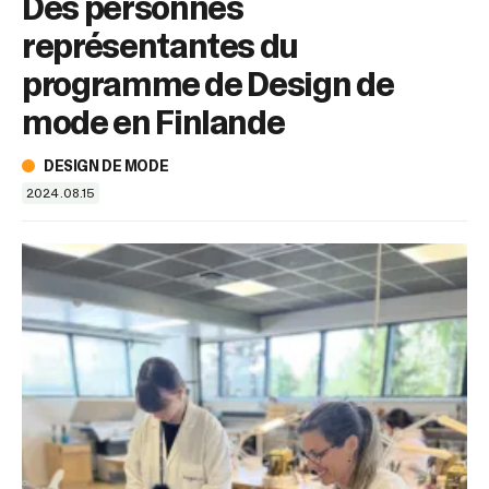
Des personnes
sélectionné.
Les
représentantes du
utilisateurs
d'appareils
programme de Design de
tactiles
mode en Finlande
peuvent
se
servir
DESIGN DE MODE
de
2024.08.15
gestes
tels
que
toucher
et
glisser.