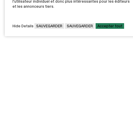
l'utilisateur individuel et donc plus intéressantes pour les éditeurs
et les annonceurs tiers.
Hide Details
SAUVEGARDER
SAUVEGARDER
Accepter tout
CAMPUS PRINCIPAL
7000, rue Marie Victorin,
Montréal,
QC H1G 2J6
Canada
Voir sur la carte
Voir la carte du campus
PAVILLONS EXTERNES
VOUS ÊTES
Pavillon Bélanger - Centre
Diplômée / Diplômé