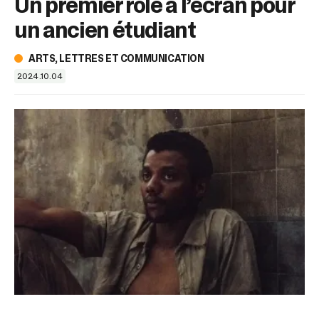
Un premier rôle à l’écran pour
sélectionné.
Les
un ancien étudiant
utilisateurs
d'appareils
ARTS, LETTRES ET COMMUNICATION
tactiles
peuvent
2024.10.04
se
servir
de
gestes
tels
que
toucher
et
glisser.