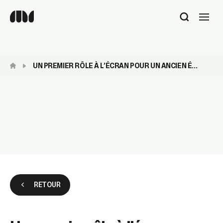
Utilisez
les
flèches
haut
et
UN PREMIER RÔLE À L’ÉCRAN POUR UN ANCIEN É...
bas
pour
sélectionner
le
résultat
disponible.
Appuyez
sur
Entrée
pour
accéder
au
RETOUR
résultat
de
recherche